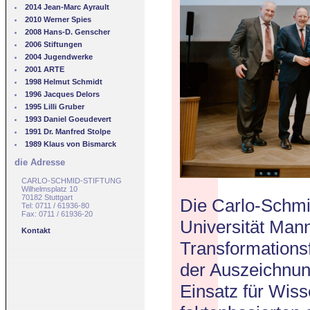
2014 Jean-Marc Ayrault
2010 Werner Spies
2008 Hans-D. Genscher
2006 Stiftungen
2004 Jugendwerke
2001 ARTE
1998 Helmut Schmidt
1996 Jacques Delors
1995 Lilli Gruber
1993 Daniel Goeudevert
1991 Dr. Manfred Stolpe
1989 Klaus von Bismarck
die Adresse
CARLO-SCHMID-STIFTUNG
Wilhelmsplatz 10
70182 Stuttgart
Die Carlo-Schmid
Tel: 0711 / 61936-80
Fax: 0711 / 61936-20
Universität Man
Kontakt
Transformationsf
der Auszeichnun
Einsatz für Wiss