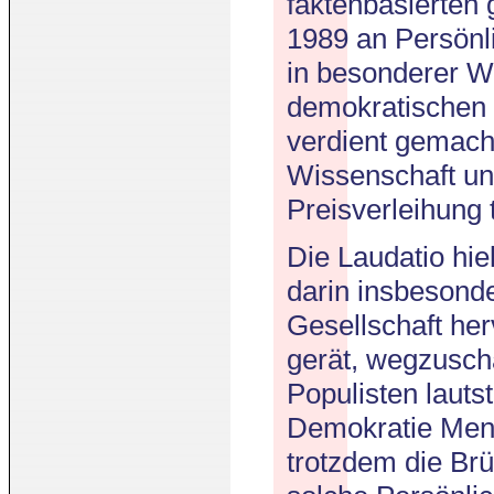
faktenbasierten 
1989 an Persönli
in besonderer W
demokratischen R
verdient gemach
Wissenschaft un
Preisverleihung t
Die Laudatio hie
darin insbesond
Gesellschaft he
gerät, wegzusc
Populisten lauts
Demokratie Mens
trotzdem die Brü