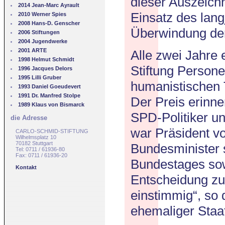
dieser Auszeich
2014 Jean-Marc Ayrault
Einsatz des lan
2010 Werner Spies
2008 Hans-D. Genscher
Überwindung der
2006 Stiftungen
2004 Jugendwerke
2001 ARTE
Alle zwei Jahre
1998 Helmut Schmidt
Stiftung Persone
1996 Jacques Delors
1995 Lilli Gruber
humanistischen 
1993 Daniel Goeudevert
1991 Dr. Manfred Stolpe
Der Preis erinn
1989 Klaus von Bismarck
SPD-Politiker u
die Adresse
war Präsident v
CARLO-SCHMID-STIFTUNG
Wilhelmsplatz 10
70182 Stuttgart
Bundesminister 
Tel: 0711 / 61936-80
Fax: 0711 / 61936-20
Bundestages sow
Kontakt
Entscheidung zur
einstimmig“, so
ehemaliger Staa