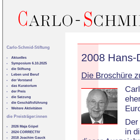
Carlo-Schmid-Stiftung
2008 Hans-
Aktuelles
Symposium 6.10.2025
die Stiftung
Die Broschüre z
Leben und Beruf
der Vorstand
das Kuratorium
Carl
der Preis
ehe
die Satzung
die Geschäftsführung
Eur
Weitere Aktivitäten
die Preisträger:innen
Der 
2026 Maja Göpel
in 
2024 CORRECTIV
2018 Joachim Gauck