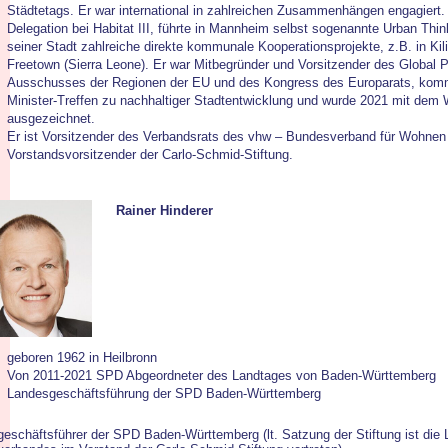
Städtetags. Er war international in zahlreichen Zusammenhängen engagiert.
Delegation bei Habitat III, führte in Mannheim selbst sogenannte Urban Thi
seiner Stadt zahlreiche direkte kommunale Kooperationsprojekte, z.B. in Kil
Freetown (Sierra Leone). Er war Mitbegründer und Vorsitzender des Global 
Ausschusses der Regionen der EU und des Kongress des Europarats, kommu
Minister-Treffen zu nachhaltiger Stadtentwicklung und wurde 2021 mit dem 
ausgezeichnet.
Er ist Vorsitzender des Verbandsrats des vhw – Bundesverband für Wohnen
Vorstandsvorsitzender der Carlo-Schmid-Stiftung.
Rainer Hinderer
geboren 1962 in Heilbronn
Von 2011-2021 SPD Abgeordneter des Landtages von Baden-Württemberg
Landesgeschäftsführung der SPD Baden-Württemberg
eschäftsführer der SPD Baden-Württemberg (lt. Satzung der Stiftung ist di