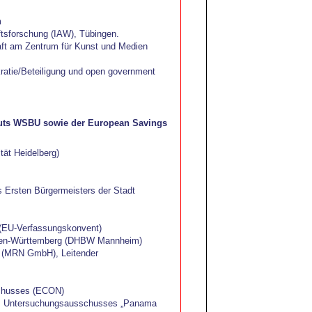
m
ftsforschung (IAW), Tübingen.
haft am Zentrum für Kunst und Medien
kratie/Beteiligung und open government
ituts WSBU sowie der European Savings
tät Heidelberg)
s Ersten Bürgermeisters der Stadt
 (EU-Verfassungskonvent)
Baden-Württemberg (DHBW Mannheim)
ar (MRN GmbH), Leitender
schusses (ECON)
es Untersuchungsausschusses „Panama