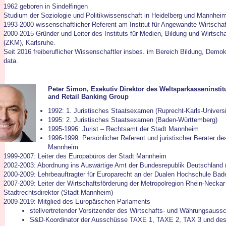
1962 geboren in Sindelfingen
Studium der Soziologie und Politikwissenschaft in Heidelberg und Mannhei
1993-2000 wissenschaftlicher Referent am Institut für Angewandte Wirtscha
2000-2015 Gründer und Leiter des Instituts für Medien, Bildung und Wirtsc
(ZKM), Karlsruhe.
Seit 2016 freiberuflicher Wissenschaftler insbes. im Bereich Bildung, Demo
data.
Peter Simon, Exek
utiv Direktor des Weltsparkasseninst
and Retail Banking Group
1992: 1. Juristisches Staatsexamen (Ruprecht-Karls-Universi
1995: 2. Juristisches Staatsexamen (Baden-Württemberg)
1995-1996: Jurist – Rechtsamt der Stadt Mannheim
1996-1999: Persönlicher Referent und juristischer Berater de
Mannheim
1999-2007: Leiter des Europabüros der Stadt Mannheim
2002-2003: Abordnung ins Auswärtige Amt der Bundesrepublik Deutschland
2000-2009: Lehrbeauftragter für Europarecht an der Dualen Hochschule 
2007-2009: Leiter der Wirtschaftsförderung der Metropolregion Rhein-Neck
Stadtrechtsdirektor (Stadt Mannheim)
2009-2019: Mitglied des Europäischen Parlaments
stellvertretender Vorsitzender des Wirtschafts- und Währungsaus
S&D-Koordinator der Ausschüsse TAXE 1, TAXE 2, TAX 3 und d