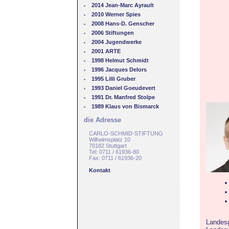
2014 Jean-Marc Ayrault
2010 Werner Spies
2008 Hans-D. Genscher
2006 Stiftungen
2004 Jugendwerke
2001 ARTE
1998 Helmut Schmidt
1996 Jacques Delors
1995 Lilli Gruber
1993 Daniel Goeudevert
1991 Dr. Manfred Stolpe
1989 Klaus von Bismarck
die Adresse
CARLO-SCHMID-STIFTUNG
Wilhelmsplatz 10
70182 Stuttgart
Tel: 0711 / 61936-80
Fax: 0711 / 61936-20
Kontakt
Landesg