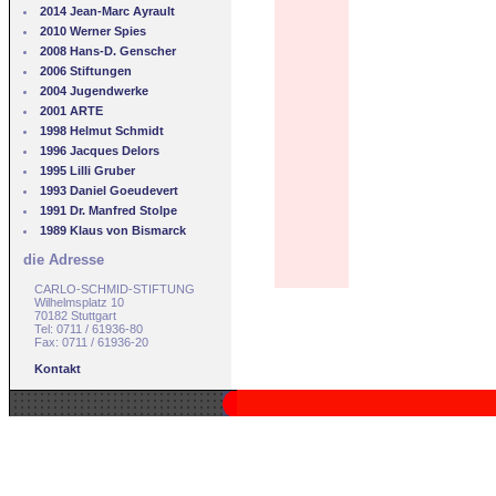
2014 Jean-Marc Ayrault
2010 Werner Spies
2008 Hans-D. Genscher
2006 Stiftungen
2004 Jugendwerke
2001 ARTE
1998 Helmut Schmidt
1996 Jacques Delors
1995 Lilli Gruber
1993 Daniel Goeudevert
1991 Dr. Manfred Stolpe
1989 Klaus von Bismarck
die Adresse
CARLO-SCHMID-STIFTUNG
Wilhelmsplatz 10
70182 Stuttgart
Tel: 0711 / 61936-80
Fax: 0711 / 61936-20
Kontakt